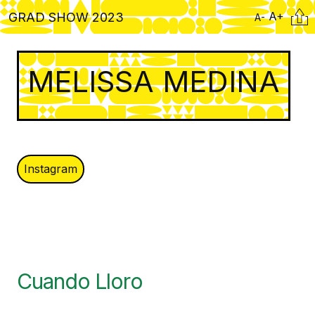
Skip
Citati
A+
GRAD SHOW 2023
A-
to
main
content
MELISSA MEDINA
Instagram
Cuando Lloro