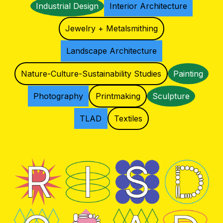
Industrial Design
Interior Architecture
Jewelry + Metalsmithing
Landscape Architecture
Nature-Culture-Sustainability Studies
Painting
Photography
Printmaking
Sculpture
TLAD
Textiles